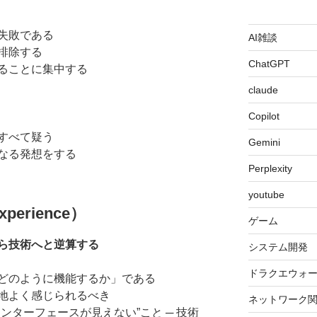
失敗である
AI雑談
排除する
ChatGPT
ることに集中する
claude
Copilot
すべて疑う
Gemini
なる発想をする
Perplexity
youtube
erience）
ゲーム
ら技術へと逆算する
システム開発
ドラクエウォ
どのように機能するか」である
地よく感じられるべき
ネットワーク
ンターフェースが見えない”こと ─ 技術