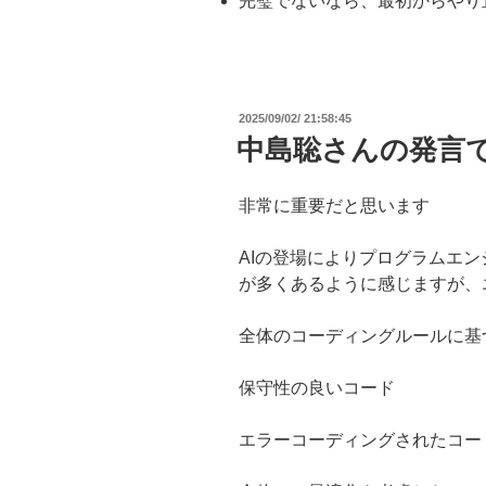
完璧でないなら、最初からやり
投
2025/09/02/ 21:58:45
稿
中島聡さんの発言
日:
非常に重要だと思います
AIの登場によりプログラムエ
が多くあるように感じますが、
全体のコーディングルールに基
保守性の良いコード
エラーコーディングされたコー