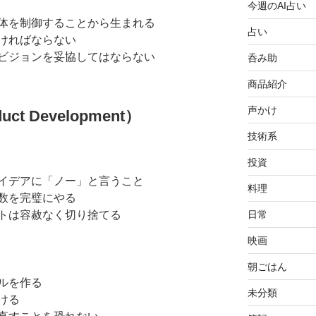
今週のAI占い
体を制御することから生まれる
占い
ければならない
ビジョンを妥協してはならない
呑み助
商品紹介
声かけ
t Development）
技術系
投資
イデアに「ノー」と言うこと
料理
数を完璧にやる
日常
トは容赦なく切り捨てる
映画
朝ごはん
ルを作る
未分類
ける