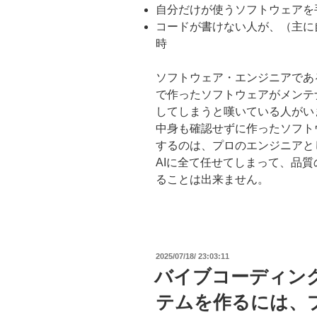
自分だけが使うソフトウェアを
コードが書けない人が、（主に
時
ソフトウェア・エンジニアであ
で作ったソフトウェアがメンテ
してしまうと嘆いている人がい
中身も確認せずに作ったソフト
するのは、プロのエンジニアと
AIに全て任せてしまって、品
ることは出来ません。
投
2025/07/18/ 23:03:11
稿
バイブコーディン
日:
テムを作るには、