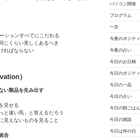
パソコン関係
プログラム
一言
メーションすべてにこだわる
今夜のポジテ
同じくらい美しくあるべき
今夜の占い
ければならない
今日のお日柄
今日のポジテ
ation）
今日の一品
ない製品を生み出す
今日の占い
を見せる
今日の朝ごは
っと速い馬」と答えるだろう
今日の雑談
に見えないものを見ること
今日は何の日
統合