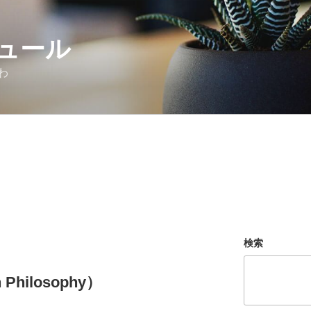
ュール
わ
検索
hilosophy）