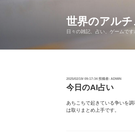
コ
ン
テ
世界のアルチ
ン
日々の雑記、占い、ゲームです
ツ
へ
ス
キ
ッ
プ
投
2025/02/19/ 09:17:34
投稿者:
ADMIN
稿
今日のAI占い
日:
あちこちで起きている争いを調
は取りまとめ上手です。