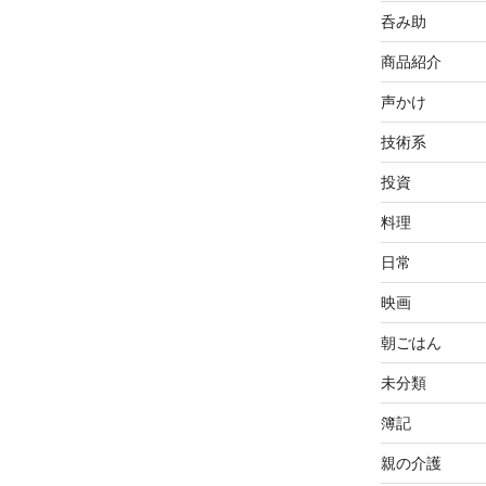
呑み助
商品紹介
声かけ
技術系
投資
料理
日常
映画
朝ごはん
未分類
簿記
親の介護