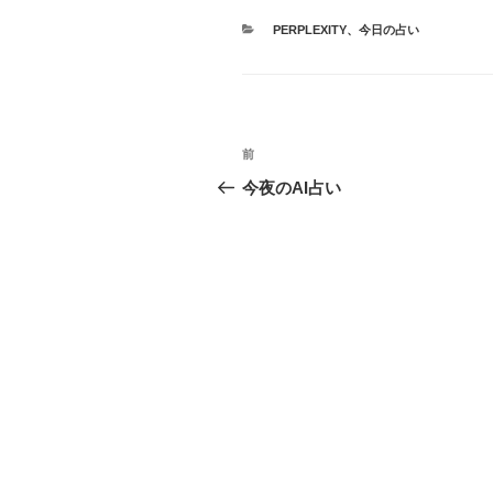
カ
PERPLEXITY
、
今日の占い
テ
ゴ
リ
ー
投
前
前
稿
の
今夜のAI占い
投
ナ
稿
ビ
ゲ
ー
シ
ョ
ン