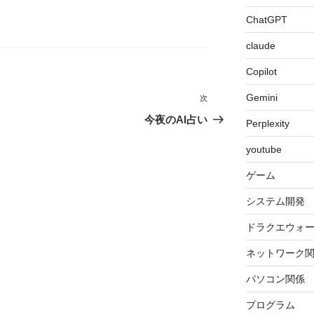
ChatGPT
claude
Copilot
Gemini
次
次
の
今夜のAI占い
Perplexity
投
youtube
稿
ゲーム
システム開発
ドラクエウォ
ネットワーク
パソコン関係
プログラム