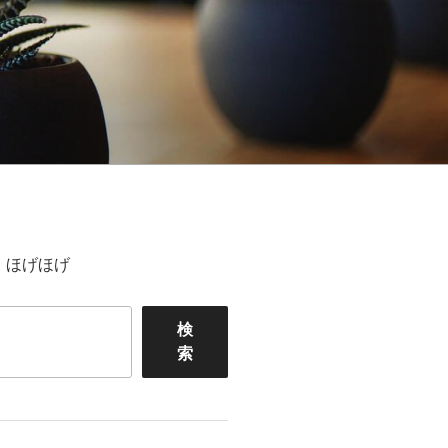
ほげほげ
検
索